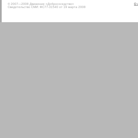
© 2007—2008 Движение «Добрососедство»
О 
Свидетельство СМИ: ФС77-31540 от 19 марта 2008