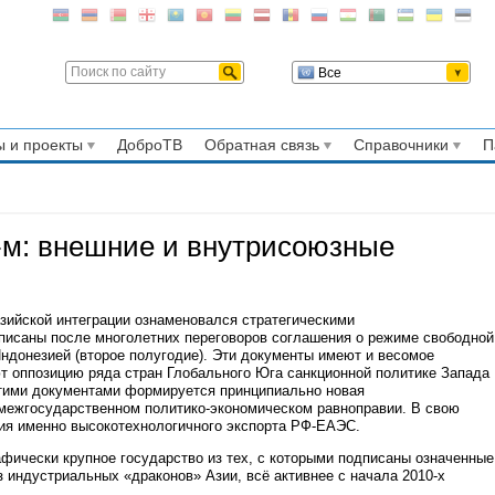
Все
 и проекты
ДоброТВ
Обратная связь
Справочники
П
-м: внешние и внутрисоюзные
зийской интеграции ознаменовался стратегическими
исаны после многолетних переговоров соглашения о режиме свободной
Индонезией (второе полугодие). Эти документы имеют и весомое
т оппозицию ряда стран Глобального Юга санкционной политике Запада
этими документами формируется принципиально новая
 межгосударственном политико-экономическом равноправии. В свою
ия именно высокотехнологичного экспорта РФ-ЕАЭС.
афически крупное государство из тех, с которыми подписаны означенные
з индустриальных «драконов» Азии, всё активнее с начала 2010-х