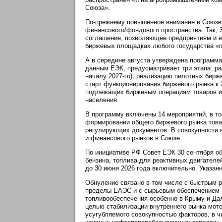
Союза».
По-прежнему повышенное внимание в Союзе 
финансового/фондового пространства. Так, 
соглашение, позволяющее предприятиям и в
биржевых площадках любого государства «п
А в середине августа утверждена программа
данным ЕЭК, предусматривает три этапа: ра
началу 2027-го), реализацию пилотных бирже
старт функционирования биржевого рынка к 
подлежащих биржевым операциям товаров и 
населения.
В программу включены 14 мероприятий, в то
формировании общего биржевого рынка това
регулирующих документов. В совокупности 
и финансового рынков в Союзе.
По инициативе РФ Совет ЕЭК 30 сентября об
бензина, топлива для реактивных двигателе
до 30 июня 2026 года включительно. Указан
Обнуление связано в том числе с быстрым р
пределы ЕАЭС и с сырьевым обеспечением н
топливообеспечения особенно в Крыму и Да
целью стабилизации внутреннего рынка мото
усугубляемого совокупностью факторов, в 