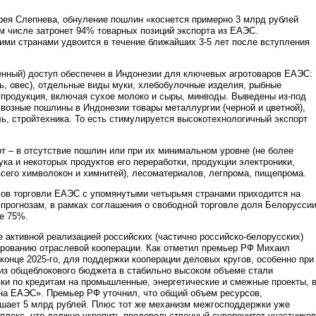
ея Слепнева, обнуление пошлин «коснется примерно 3 млрд рублей
м числе затронет 94% товарных позиций экспорта из ЕАЭС.
ими странами удвоится в течение ближайших 3-5 лет после вступления
енный) доступ обеспечен в Индонезии для ключевых агротоваров ЕАЭС:
жь, овес), отдельные виды муки, хлебобулочные изделия, рыбные
 продукция, включая сухое молоко и сыры, минводы. Выведены из-под
возные пошлины в Индонезии товары металлургии (черной и цветной),
ь, стройтехника. То есть стимулируется высокотехнологичный экспорт
т – в отсутствие пошлин или при их минимальном уровне (не более
ука и некоторых продуктов его переработки, продукции электроники,
сего химволокон и химнитей), лесоматериалов, легпрома, пищепрома.
мов торговли ЕАЭС с упомянутыми четырьмя странами приходится на
прогнозам, в рамках соглашения о свободной торговле доля Белорусси
е 75%.
 активной реализацией российских (частично российско-белорусских)
рованию отраслевой кооперации. Как отметил премьер РФ Михаил
онце 2025-го, для поддержки кооперации деловых кругов, особенно при
 из общеблокового бюджета в стабильно высоком объеме стали
вки по кредитам на промышленные, энергетические и смежные проекты, 
на ЕАЭС». Премьер РФ уточнил, что общий объем ресурсов,
ышает 5 млрд рублей. Плюс тот же механизм межгосподдержки уже
плекс, что должно укрепить продовольственный суверенитет участников