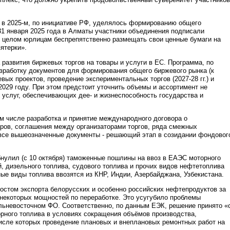
в 2025-м, по инициативе РФ, уделялось формированию общего
31 января 2025 года в Алматы участники объединения подписали
 целом юрлицам беспрепятственно размещать свои ценные бумаги на
ятерки».
 развития биржевых торгов на товары и услуги в ЕС. Программа, по
зработку документов для формирования общего биржевого рынка (к
вых проектов, проведение экспериментальных торгов (2027-28 гг.) и
2029 году. При этом предстоит уточнить объемы и ассортимент не
услуг, обеспечивающих дее- и жизнеспособность государства и
м числе разработка и принятие международного договора о
ров, соглашения между организаторами торгов, ряда смежных
все вышеозначенные документы - решающий этап в созидании фондовог
нулил (с 10 октября) таможенные пошлины на ввоз в ЕАЭС моторного
й, дизельного топлива, судового топлива и прочих видов нефтетоплива
ные виды топлива ввозятся из КНР, Индии, Азербайджана, Узбекистана.
остом экспорта белорусских и особенно российских нефтепродуктов за
екоторых мощностей по переработке. Это усугубило проблемы
льневосточном ФО. Соответственно, по данным ЕЭК, решение принято «
рного топлива в условиях сокращения объёмов производства,
числе которых проведение плановых и внеплановых ремонтных работ на