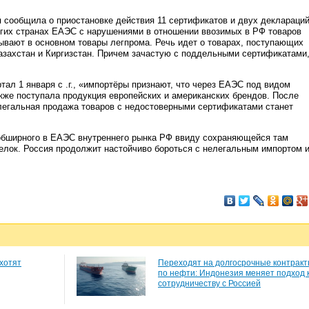
я сообщила о приостановке действия 11 сертификатов и двух деклараци
угих странах ЕАЭС с нарушениями в отношении ввозимых в РФ товаров
ывают в основном товары легпрома. Речь идет о товарах, поступающих
азахстан и Киргизстан. Причем зачастую с поддельными сертификатами
тал 1 января с .г., «импортёры признают, что через ЕАЭС под видом
акже поступала продукция европейских и американских брендов. После
легальная продажа товаров с недостоверными сертификатами станет
обширного в ЕАЭС внутреннего рынка РФ ввиду сохраняющейся там
лок. Россия продолжит настойчиво бороться с нелегальным импортом 
хотят
Переходят на долгосрочные контрак
по нефти: Индонезия меняет подход 
сотрудничеству с Россией