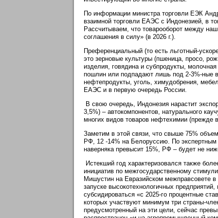
По информации министра торговли ЕЭК Андр
взаимной торговли ЕАЭС с Индонезией, в то
Рассчитываем, что товарооборот между наш
соглашения в силу» (в 2026 г.).
Преференциальный (то есть льготный-ускор
это зерновые культуры (пшеница, просо, ро
изделия, говядина и субпродукты, молочная
пошлин или подпадают лишь под 2-3%-ные в
нефтепродукты, уголь, химудобрения, мебел
ЕАЭС и в первую очередь России.
В свою очередь, Индонезия нарастит экспор
3,5%) – автокомпонентов, натурального кауч
многих видов товаров нефтехимии (прежде в
Заметим в этой связи, что свыше 75% объе
РФ, 12 -14% на Белоруссию. По экспертным 
наверняка превысит 15%, РФ – будет не ниж
Истекший год характеризовался также более
инициатив по межгосударственному стимули
Мишустин на Евразийском межправсовете в к
запуске высокотехнологичных предприятий,
субсидироваться «с 2025-го процентные ста
которых участвуют минимум три страны-чле
предусмотренный на эти цели, сейчас прев
распространен «и на агропромышленный ком