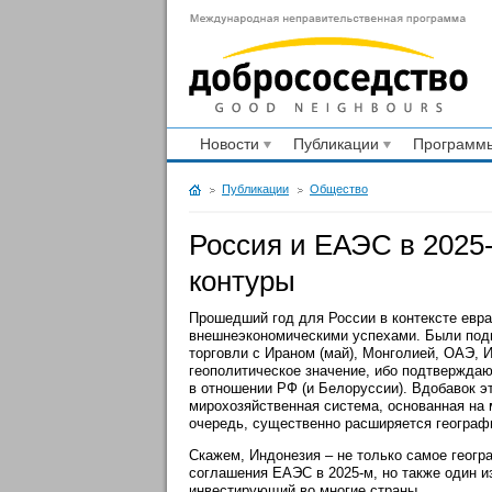
Новости
Публикации
Программы
Публикации
Общество
Россия и ЕАЭС в 2025
контуры
Прошедший год для России в контексте евра
внешнеэкономическими успехами. Были подп
торговли с Ираном (май), Монголией, ОАЭ, 
геополитическое значение, ибо подтверждаю
в отношении РФ (и Белоруссии). Вдобавок 
мирохозяйственная система, основанная на
очередь, существенно расширяется географ
Скажем, Индонезия – не только самое геогр
соглашения ЕАЭС в 2025-м, но также один и
инвестирующий во многие страны.