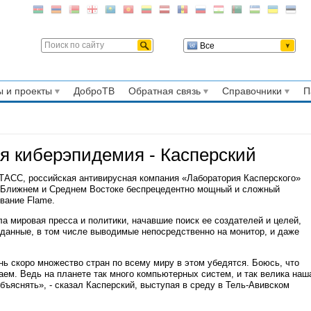
Все
 и проекты
ДоброТВ
Обратная связь
Справочники
П
ая киберэпидемия - Касперский
-ТАСС, российская антивирусная компания «Лаборатория Касперского»
а Ближнем и Среднем Востоке беспрецедентно мощный и сложный
вание Flame.
ла мировая пресса и политики, начавшие поиск ее создателей и целей,
 данные, в том числе выводимые непосредственно на монитор, и даже
ень скоро множество стран по всему миру в этом убедятся. Боюсь, что
наем. Ведь на планете так много компьютерных систем, и так велика наш
объяснять», - сказал Касперский, выступая в среду в Тель-Авивском