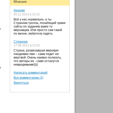
Мнения
Аноним
05.11.2013 в 13:12
Всё у нас нормально, а ты
Странник тролль, похабящий чужие
сайты по заданию каких то
я
мерзавцев. Или просто сам такой
по жизни, любитель гадить.
Странник
27.06.2012 в 22:01
Страна, развязавшая мировую
пандемию лжи – сама падет ее
жертвой. Очень наивно полагать,
что авторы ее - сами останутся
невредимыми))))
е
Написать комментарий
Все комментарии (2)
Вернуться