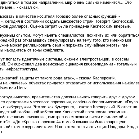
двигаться в том же направлении, мир очень сильно изменится... Это
е мне», - сказал он.
ьзовать в качестве носителя гораздо более опасных функций -
, сегодня в состоянии создать множество стран, говорит Касперский,
ионов долларов. Оценка затрат была приведена Касперским впервые.
 нужным опытом, могут нанять специалистов, похитить их или обратитьс
ередной раз отказавшись спекулировать на тему того, кто именно мог
ружие может реплицировать себя и поражать случайные жертвы где
вы находитесь от зоны конфликта.
огут попасть идентичные системы, скажем электростанции, в совсем
ский. Он обрисовал два возможных сценария киберэпидемии - тотальный
кты инфраструктуры.
екватной защиты от такого рода атак», - сказал Касперский,
ы на ключевых объектах придется отказаться от использования наиболе
ows или Linux.
отрудничество, правительства должны начать говорить друг с другом
е со средствами массового поражения, особенно биологическими. «Глупо
 о кибероружии. Это же как бумеранг», - сказал Касперский. В ответ на
ледствий глобальной кибератаки Касперский предложил вспомнить
собственному признанию, смотрел со стаканом виски и сигаретой и
ете?». «До «Крепкого орешка-4» в моей компании было запрещено
ить об этом с журналистами. Я не хотел открывать ящик Пандоры. Когда
н.