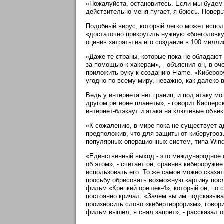
«Пожалуйста, остановитесь. Если мы будем 
действительно меня пугает, я боюсь. Поверьт
Подобный вирус, который легко может испол
«достаточно прикрутить нужную «боеголовку»
оценив затраты на его создание в 100 милл
«Даже те страны, которые пока не обладают
за помощью к хакерам», - объяснил он, в оч
приложить руку к созданию Flame. «Киберо
угодно по всему миру, неважно, как далеко 
Ведь у интернета нет границ, и под атаку м
другом регионе планеты», - говорит Каспер
интернет-блэкаут и атака на ключевые объе
«К сожалению, в мире пока не существует ад
предположив, что для защиты от киберугроз
популярных операционных систем, типа Wind
«Единственный выход - это международное с
об этом», - считает он, сравнив кибероружи
использовать его. То же самое можно сказать
просьбу обрисовать возможную картину пос
фильм «Крепкий орешек-4», который он, по 
постоянно кричал: «Зачем вы им подсказыва
произносить слово «кибертерроризм», говор
фильм вышел, я снял запрет», - рассказал о