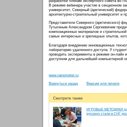
разработки членам экспертного совета во г
В режиме вебинара участие в секционном з
университет; Северный (арктический) федер
архитектурно-строительный университет и п
Представители Северного (арктического) ф
Тутыгиным Александром Сергеевичем проде
композиционных материалов и строительной
самых интересных и зрелищных опытов, кото
Благодаря внедрению инновационных технол
лабораторию удаленного доступа. У студент
проводить эксперименты в режиме он-лайн и
доступном для дальнейшей компьютерной об
www.nanometer.ru
Вернуться назад
Версия для печати
Смотрите также
ИГРОВЫЕ МЕТОДИКИ дл
русского стали в СНГ до