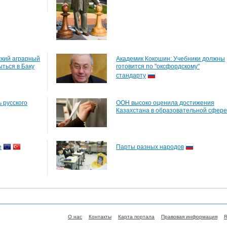
ский аграрный
Академик Кокошин: Учебники должны
ться в Баку
готовится по "оксфордскому"
стандарту
 русского
ООН высоко оценила достижения
Казахстана в образовательной сфере
е
Парты разных народов
О нас
Контакты
Карта портала
Правовая информация