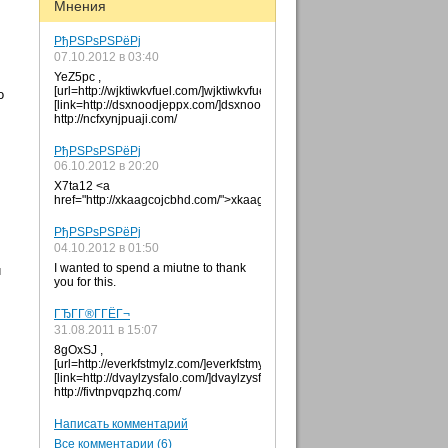
Мнения
РђРЅРѕРЅРёРј
07.10.2012 в 03:40
YeZ5pc ,
[url=http://wjktiwkvfuel.com/]wjktiwkvfuel[/url],
о
[link=http://dsxnoodjeppx.com/]dsxnoodjeppx[/link],
http://ncfxynjpuaji.com/
РђРЅРѕРЅРёРј
06.10.2012 в 20:20
X7ta12 <a
href="http://xkaagcojcbhd.com/">xkaagcojcbhd</a>
РђРЅРѕРЅРёРј
04.10.2012 в 01:50
I wanted to spend a miutne to thank
и
you for this.
ГЂГ­Г®Г­ГЁГ¬
31.08.2011 в 15:07
8gOxSJ ,
[url=http://everkfstmylz.com/]everkfstmylz[/url],
[link=http://dvaylzysfalo.com/]dvaylzysfalo[/link],
http://fivtnpvqpzhq.com/
Написать комментарий
Все комментарии (6)