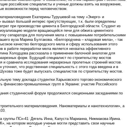
ущие российские специалисты и ученые должны взять на вооружение,
вые возможности перед человечеством.
материаловедения Екатерины Турушевой на тему «Энерго- и
» вызвал большой интерес присутствующих, т.к. были определены
трат при производстве цемента в Белгородской области. Студент из
визуализацию модели вращающейся печи для обжига цементного
ботку сепаратора для получения мела с повышенными потребительскими
шего вуза Марина Булгакова. «Белгородчина – кладовая мела», - так
ысокое качество белгородского мела и сферу использования этого
ов в работе переработки мела является нехватка эффективного
лина Холодцова рассказала о применении балочной аналогии для
разрезных форм. Будущий специалист по строительству мостов
ия и сравнила исследования неразрезных пролетных строений мостов.
 уточнил, что родственная специальность с этого года введена и в
 Шухова тоже будет выпускать специалистов по строительству мостов.
льную тему доклада студентки Харьковского торгово-экономического
ь финансово-промышленных групп в Украине: участие Российского
едания студенческий форум продолжился секционными заседаниями по
строительного материаловедения. Наноматериалы и нанотехнологии», а
103.
а группы ПСн-41: Дягель Инна, Капуста Марианна, Нижмакова Ирина.
К», на котором молодые ученые могли представить свои научные