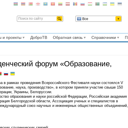
Все
 и проекты
ДоброТВ
Обратная связь
Справочники
П
денческий форум «Образование,
ова в рамках проведения Всероссийского Фестиваля науки состоялся V
вание, наука, производство», в котором приняли участие свыше 150
ерации, Украины, Белоруссии.
ство образования и науки российской Федерации, Российская академия
рация Белгородской области, Ассоциация ученых и специалистов в
международный союз научных и инженерных общественных объединений,
вских студенческих связей;