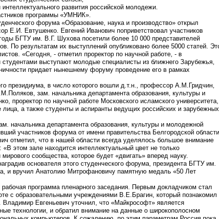
 интеллектуального развития российской молодежи.
астников программы «УМНИК».
денческого форума «Образование, наука и производство» открыл
ссор Е.И. Евтушенко. Евгений Иванович поприветствовал участников
 годы БГТУ им. В.Г. Шухова посетили более 10 000 представителей
в. По результатам их выступлений опубликовано более 5000 статей. Эт
тов. «Сегодня, - отметил проректор по научной работе, - в
 студентами выступают молодые специалисты из ближнего Зарубежья,
дничности придает нынешнему форуму проведение его в рамках
о президиума, в число которого вошли д.т.н., профессор А.М.Гридчин,
 В.М.Поляков, зам. начальника департамента образования, культуры и
ко, проректор по научной работе Московского исламского университета,
 лица, а также студенты и аспиранты ведущих российских и зарубежных
м. начальника департамента образования, культуры и молодежной
ивший участников форума от имени правительства Белгородской област
вич отметил, что в нашей области всегда уделялось большое внимание
: «В этом зале находится интеллектуальный цвет не только
 мирового сообщества, которое будет «двигать» вперед науку.
градив основателя этого студенческого форума, президента БГТУ им.
ина, и вручил Анатолию Митрофановичу памятную медаль «50 Лет
ь рабочая программа пленарного заседания. Первым докладчиком стал
те с образовательными учреждениями В.Е.Брагин, который познакомил
 Владимир Евгеньевич уточнил, что «Майкрософт» является
ные технологии, и обратил внимание на данные о широкополосном
сональных компьютеров. К сожалению, по этим параметрам Россия пока