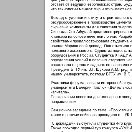
отстает от ведущих европейских стран. Буд
что технологии меняют мир и открывают но
Доклад студентки института строительного 
ресурсосбережение в производстве цемента
сырьевые компоненты для снижения энергоза
Синегала Сек Абдулай продемонстрировал 
клинкера на основе нечетной логики. Разра
свойствами проиллюстрировала студентка на
начала Марина свой доклад. Она отметила в
полезного ископаемого. Одним из недостатк
оборудования в России. Студентка ХНАДУ А
определения усилий в поясных стержнях не
рассказала о целях и задачах ее направлен
Президент БГТУ им. В.Г. Шухова А.М.Гридчин
нашем университете, поэтому БГТУ им. В.Г.
Участники форума назвали интересной актуа
университета Валерии Павлюк «Деятельност
капитала».
По окончании повестки дня пленарного зас
направлениям.
Секционное заседание по теме: «Проблемы 
также в режиме вебинара проходило в – УК 
С докладами выступили студентки 4-го курс
Также проходил первый тур конкурса «УМНИ