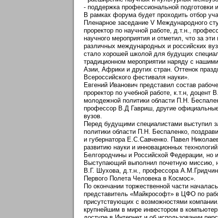
- поддержка профессиональной подготовки и
В рамках форума будет проходить отбор уч
Пленарное заседание V Международного сту
проректор по научной работе, д.т.н., профе
научного мероприятия и отметил, что за эти
различных международных и российских вузо
стало хорошей школой для будущих специалис
традиционном мероприятии наряду с нашими
Азии, Африки и других стран. Оттенок праз
Всероссийского фестиваля науки».
Евгений Иванович представил состав рабочег
проректор по учебной работе, к.т.н, доцент
молодежной политики области П.Н. Беспален
профессор В.Д Гавриш, другие официальные
вузов.
Перед будущими специалистами выступил за
политики области П.Н. Беспаленко, поздрав
и губернатора Е.С.Савченко. Павел Николае
развитию науки и инновационных технологий
Белгородчины и Российской Федерации, но и
Выступающий выполнил почетную миссию, на
В.Г. Шухова, д.т.н., профессора А.М.Гридч
Первого Полета Человека в Космос».
По окончании торжественной части началас
представитель «Майкрософт» в ЦФО по рабо
присутствующих с возможностями компании.
крупнейшим в мире инвестором в компьютер
доступе в Интернет и об использовании пер