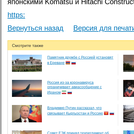
японскими Komatsu и Hitachi Construct
https:
Вернуться назад
Версия для печат
Смотрите также
Памятник дружбе с Россией установят
в Ереване
Россия из-за коронавируса
ограничивает авиасообщение с
Ираном
Владимир Путин рассказал, что
связывает Кыргызстан и Россию
Совет ЕЭК принял техрегламент об