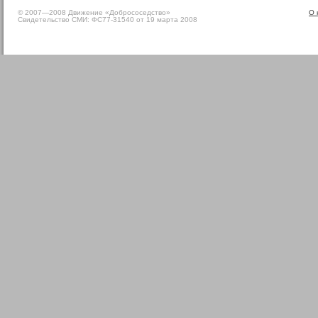
© 2007—2008 Движение «Добрососедство»
О 
Свидетельство СМИ: ФС77-31540 от 19 марта 2008