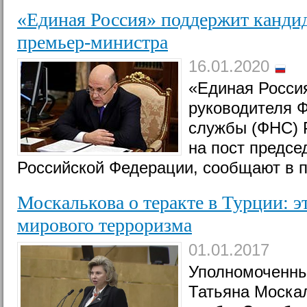
«Единая Россия» поддержит канди
премьер-министра
16.01.2020
«Единая Росси
руководителя 
службы (ФНС) 
на пост предсе
Российской Федерации, сообщают в п
Москалькова о теракте в Турции: э
мирового терроризма
01.01.2017
Уполномоченны
Татьяна Моска