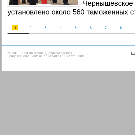
Чернышевское 
установлено около 560 таможенных с
1
2
3
4
5
6
7
8
© 2007—2008 Движение «Добрососедство»
О 
Свидетельство СМИ: ФС77-31540 от 19 марта 2008