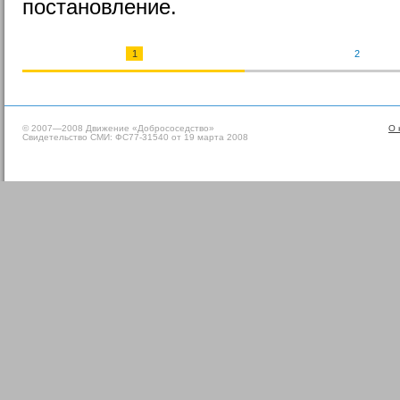
постановление.
1
2
© 2007—2008 Движение «Добрососедство»
О 
Свидетельство СМИ: ФС77-31540 от 19 марта 2008