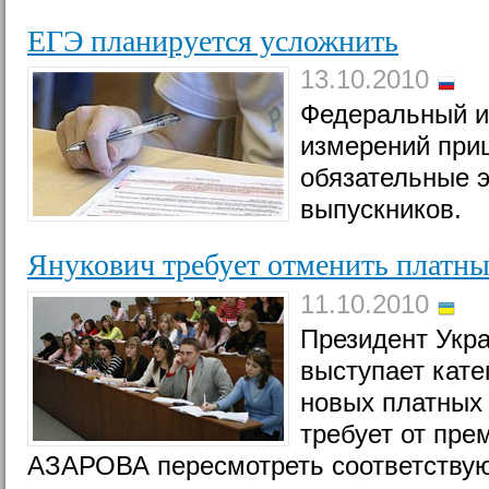
ЕГЭ планируется усложнить
13.10.2010
Федеральный ин
измерений приш
обязательные э
выпускников.
Янукович требует отменить платны
11.10.2010
Президент Ук
выступает кате
новых платных 
требует от пре
АЗАРОВА пересмотреть соответству