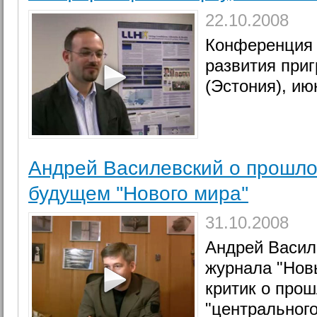
22.10.2008
Конференция 
развития приг
(Эстония), ию
Андрей Василевский о прошло
будущем ''Нового мира''
31.10.2008
Андрей Васил
журнала "Нов
критик о про
"центрального