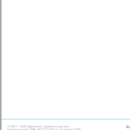
© 2007—2008 Движение «Добрососедство»
О 
Свидетельство СМИ: ФС77-31540 от 19 марта 2008