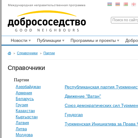
Новости
Публикации
Программы и проекты
Добр
Справочники
Партии
Справочники
Партии
Республиканская партия Туркменис
Азербайджан
Армения
Движение "Ватан"
Беларусь
Грузия
Союз демократических сил Туркме
Казахстан
Гундогар
Кыргызстан
Латвия
Туркменская Инициатива за Права 
Литва
Молдова