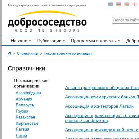
Новости
Публикации
Программы и проекты
Добр
Справочники
Некоммерческие организации
Справочники
Некоммерческие
организации
Альянс гражданского общества Лат
Азербайджан
Ассоциации коммерческих банков Л
Армения
Беларусь
Ассоциация архитекторов Латвии
Грузия
Ассоциация проживающих в Латвии 
Казахстан
военных конфликтов
Кыргызстан
Латвия
Ассоциация производителей окон и
Литва
Ассоциация латвийских академичес