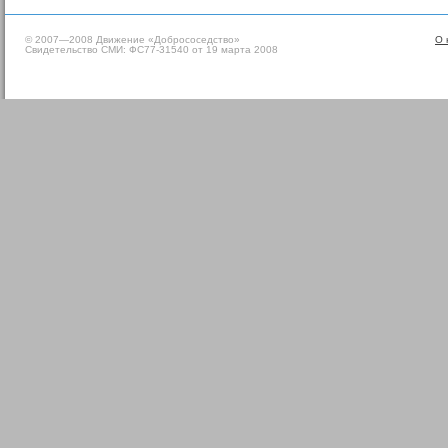
© 2007—2008 Движение «Добрососедство»
О 
Свидетельство СМИ: ФС77-31540 от 19 марта 2008