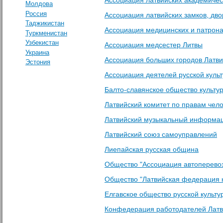
Молдова
Россия
Ассоциация латвийских замков, дво
Таджикистан
Ассоциация медицинских и патрона
Туркменистан
Узбекистан
Ассоциация медсестер Литвы
Украина
Ассоциация больших городов Латв
Эстония
Ассоциация деятелей русской культ
Балто-славянское общество культур
Латвийский комитет по правам чел
Латвийский музыкальный информа
Латвийский союз самоуправлений
Лиепайская русская община
Общество "Ассоциация автоперевоз
Общество "Латвийская федерация 
Елгавское общество русской культ
Конфедерация работодателей Лат