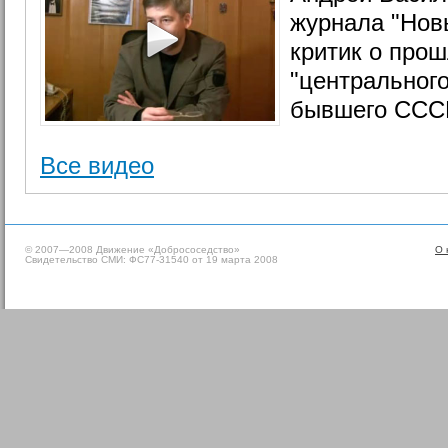
журнала "Нов
критик о про
"центрального
бывшего ССС
Все видео
© 2007—2008 Движение «Добрососедство»
О 
Свидетельство СМИ: ФС77-31540 от 19 марта 2008