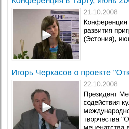
Конференция в Тарту, июнь 20
21.10.2008
Конференция 
развития приг
(Эстония), ию
Игорь Черкасов о проекте "От
22.10.2008
Президент Ме
содействия ку
международно
творчества "О
меценатства 