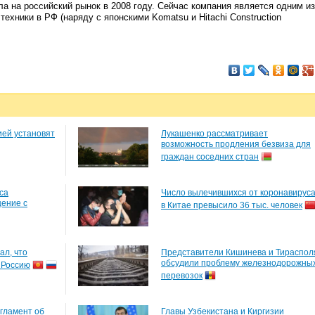
ла на российский рынок в 2008 году. Сейчас компания является одним из
ехники в РФ (наряду с японскими Komatsu и Hitachi Construction
ией установят
Лукашенко рассматривает
возможность продления безвиза для
граждан соседних стран
са
Число вылечившихся от коронавирус
ение с
в Китае превысило 36 тыс. человек
ал, что
Представители Кишинева и Тираспол
обсудили проблему железнодорожны
 Россию
перевозок
гламент об
Главы Узбекистана и Киргизии