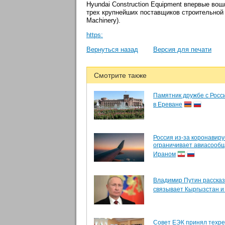
Hyundai Construction Equipment впервые вош
трех крупнейших поставщиков строительной т
Machinery).
https:
Вернуться назад
Версия для печати
Смотрите также
Памятник дружбе с Росс
в Ереване
Россия из-за коронавиру
ограничивает авиасообщ
Ираном
Владимир Путин рассказ
связывает Кыргызстан и
Совет ЕЭК принял техре