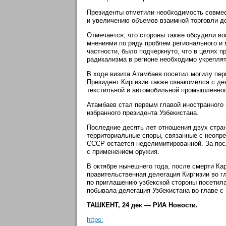
Президенты отметили необходимость совме
и увеличению объемов взаимной торговли д
Отмечается, что стороны также обсудили во
мнениями по ряду проблем регионального и
частности, было подчеркнуто, что в целях п
радикализма в регионе необходимо укреплят
В ходе визита Атамбаев посетил могилу пер
Президент Киргизии также ознакомился с де
текстильной и автомобильной промышленност
Атамбаев стал первым главой иностранного 
избранного президента Узбекистана.
Последние десять лет отношения двух стра
территориальные споры, связанные с неопре
СССР остается неделимитированной. За пос
с применением оружия.
В октябре нынешнего года, после смерти Ка
правительственная делегация Киргизии во 
по приглашению узбекской стороны посетила
побывала делегация Узбекистана во главе 
ТАШКЕНТ, 24 дек — РИА Новости.
https: