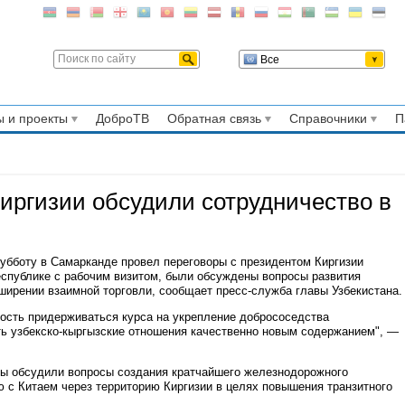
Все
 и проекты
ДоброТВ
Обратная связь
Справочники
П
иргизии обсудили сотрудничество в
убботу в Самарканде провел переговоры с президентом Киргизии
публике с рабочим визитом, были обсуждены вопросы развития
ширении взаимной торговли, сообщает пресс-служба главы Узбекистана.
ость придерживаться курса на укрепление добрососедства
ть узбекско-кыргызские отношения качественно новым содержанием", —
ы обсудили вопросы создания кратчайшего железнодорожного
с Китаем через территорию Киргизии в целях повышения транзитного