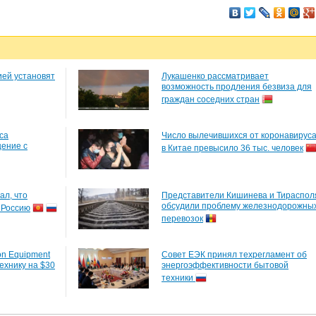
ией установят
Лукашенко рассматривает
возможность продления безвиза для
граждан соседних стран
са
Число вылечившихся от коронавирус
ение с
в Китае превысило 36 тыс. человек
ал, что
Представители Кишинева и Тираспол
обсудили проблему железнодорожны
 Россию
перевозок
on Equipment
Совет ЕЭК принял техрегламент об
ехнику на $30
энергоэффективности бытовой
техники