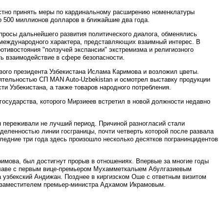
стно принять меры по кардинальному расширению номенклатуры
о 500 миллионов долларов в ближайшие два года.
просы дальнейшего развития политического диалога, обменялись
 международного характера, представляющих взаимный интерес. В
ротивостояния "ползучей экспансии" экстремизма и религиозного
ь взаимодействие в сфере безопасности.
вого президента Узбекистана Ислама Каримова и возложил цветы.
ятельностью СП MAN Auto-Uzbekistan и осмотрел выставку продукции
и Узбекистана, а также товаров народного потребления.
государства, которого Мирзиеев встретил в новой должности недавно
н переживали не лучший период. Причиной разногласий стали
деленностью линии госграницы, почти четверть которой после развала
ледние три года здесь произошло несколько десятков погранинцидентов
римова, был достигнут прорыв в отношениях. Впервые за многие годы
главе с первым вице-премьером Мухамметкалыем Абулгазиевым
 узбекский Андижан. Позднее в киргизском Оше с ответным визитом
с заместителем премьер-министра Адхамом Икрамовым.