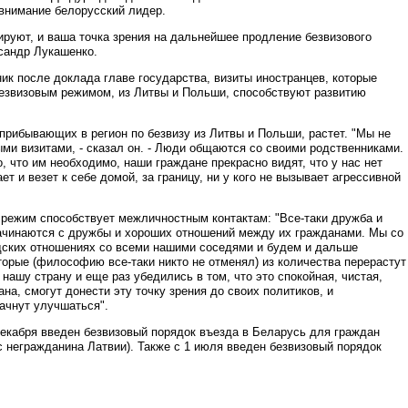
 внимание белорусский лидер.
гируют, и ваша точка зрения на дальнейшее продление безвизового
сандр Лукашенко.
к после доклада главе государства, визиты иностранцев, которые
езвизовым режимом, из Литвы и Польши, способствуют развитию
 прибывающих в регион по безвизу из Литвы и Польши, растет. "Мы не
ыми визитами, - сказал он. - Люди общаются со своими родственниками.
, что им необходимо, наши граждане прекрасно видят, что у нас нет
ает и везет к себе домой, за границу, ни у кого не вызывает агрессивной
 режим способствует межличностным контактам: "Все-таки дружба и
ачинаются с дружбы и хороших отношений между их гражданами. Мы со
дских отношениях со всеми нашими соседями и будем и дальше
орые (философию все-таки никто не отменял) из количества перерастут
 нашу страну и еще раз убедились в том, что это спокойная, чистая,
на, смогут донести эту точку зрения до своих политиков, и
ачнут улучшаться".
екабря введен безвизовый порядок въезда в Беларусь для граждан
с негражданина Латвии). Также с 1 июля введен безвизовый порядок