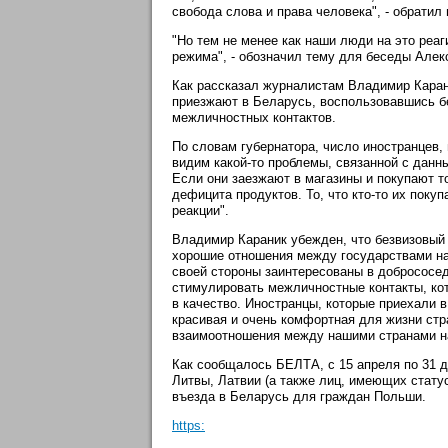
свобода слова и права человека", - обратил
"Но тем не менее как наши люди на это реа
режима", - обозначил тему для беседы Алек
Как рассказал журналистам Владимир Карани
приезжают в Беларусь, воспользовавшись б
межличностных контактов.
По словам губернатора, число иностранцев,
видим какой-то проблемы, связанной с данн
Если они заезжают в магазины и покупают то
дефицита продуктов. То, что кто-то их покуп
реакции".
Владимир Караник убежден, что безвизовый
хорошие отношения между государствами н
своей стороны заинтересованы в добрососе
стимулировать межличностные контакты, кот
в качество. Иностранцы, которые приехали в
красивая и очень комфортная для жизни стра
взаимоотношения между нашими странами н
Как сообщалось БЕЛТА, с 15 апреля по 31 д
Литвы, Латвии (а также лиц, имеющих стату
въезда в Беларусь для граждан Польши.
https: