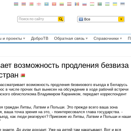
Все
 и проекты
ДоброТВ
Обратная связь
Справочники
П
ает возможность продления безвиза
 стран
ассматривает возможность продления безвизового въезда в Беларусь
рос в числе прочих был вынесен на обсуждение в ходе рабочей встречи
нского облисполкома Владимиром Караником, передает корреспондент
я граждан Литвы, Латвии и Польши. Это прежде всего ваша зона
, ваша точка зрения на это, - поинтересовался глава государства. -
 въезд, как люди реагируют? Приезжие из Литвы, Латвии и Польши и наши
"
е знаете. До дури доходит. Уже на детей там накатывают. Вот и вся