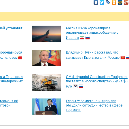
ией установят
Россия из-за коронавируса
ограничивает авиасообщение с
Ираном
коронавируса
Владимир Путин рассказал, что
с. человек
связывает Кыргызстан и Россию
а и Тирасполя
СМИ: Hyundai Construction Equipment
езнодорожных
поставит в Россию спецтехнику на $3
млн
гламент об
Главы Узбекистана и Киргизии
ытовой
обсудили сотрудничество в сфере
торговли