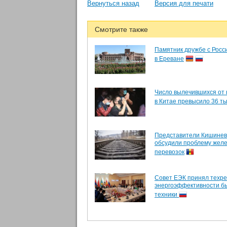
Вернуться назад
Версия для печати
Смотрите также
Памятник дружбе с Росс
в Ереване
Число вылечившихся от 
в Китае превысило 36 ты
Представители Кишинев
обсудили проблему жел
перевозок
Совет ЕЭК принял техре
энергоэффективности б
техники