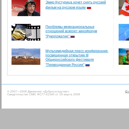
Эмир Кустурица хочет снять русский
фильм на русском языке
Проблемы межнациональных
отношений вскроет кинофорум
"Рукопожатие"
Мультимедийная пресс-конференция,
посвященная открытию III
Общероссийского фестиваля
"Первозданная Россия"
© 2007—2008 Движение «Добрососедство»
О 
Свидетельство СМИ: ФС77-31540 от 19 марта 2008