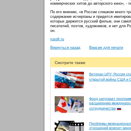
коммерческих хитов до авторского кино», - 
По его мнению, «в России слишком много тр
содержание исчерпаны и придется имитирова
которых держится русский фильм, они самоб
писателей, поэтов, художников, и нет для 
он.
rusplt.ru
Вернуться назад
Версия для печати
Смотрите также
Ветеран ЦРУ: Россия сп
открытой войны США и 
Фонд запускает програм
расширению междунаро
сотрудничества
Проблемы межнационал
отношений вскроет кин