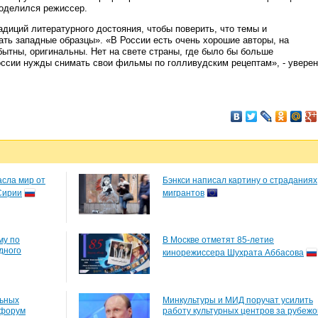
поделился режиссер.
адиций литературного достояния, чтобы поверить, что темы и
ть западные образцы». «В России есть очень хорошие авторы, на
ытны, оригинальны. Нет на свете страны, где было бы больше
России нужды снимать свои фильмы по голливудским рецептам», - уверен
асла мир от
Бэнкси написал картину о страданиях
Сирии
мигрантов
му по
В Москве отметят 85-летие
дного
кинорежиссера Шухрата Аббасова
ьных
Минкультуры и МИД поручат усилить
офорум
работу культурных центров за рубеж