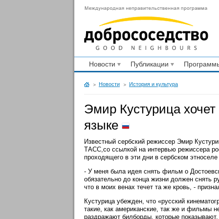
Новости
Публикации
Программы
Новости
История и культура
Эмир Кустурица хочет
языке
Известный сербский режиссер Эмир Кустуриц
ТАСС,со ссылкой на интервью режиссера ро
проходящего в эти дни в сербском этносел
- У меня была идея снять фильм о Достоевс
обязательно до конца жизни должен снять р
что в моих венах течет та же кровь, - призн
Кустурица убежден, что «русский кинематог
такие, как американские, так же и фильмы 
раздражают билборды, которые показывают, 