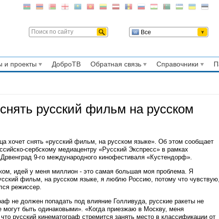
Все
 и проекты
ДоброТВ
Обратная связь
Справочники
П
 снять русский фильм на русском
а хочет снять «русский фильм, на русском языке». Об этом сообщает
ссийско-сербскому медиацентру «Русский Экспресс» в рамках
е Дрвенград 9-го международного кинофестиваля «Кустендорф».
ком, идей у меня миллион - это самая большая моя проблема. Я
усский фильм, на русском языке, я люблю Россию, потому что чувствую
ался режиссер.
раф не должен попадать под влияние Голливуда, русские ракеты не
не могут быть одинаковыми». «Когда приезжаю в Москву, меня
что русский кинематограф стремится занять место в классификации от